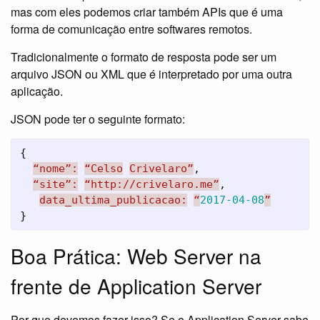
mas com eles podemos criar também APIs que é uma
forma de comunicação entre softwares remotos.
Tradicionalmente o formato de resposta pode ser um
arquivo JSON ou XML que é interpretado por uma outra
aplicação.
JSON pode ter o seguinte formato:
{
“nome”:
“Celso
Crivelaro”
,
“site”:
“http://crivelaro.me”
,
data_ultima_publicacao:
“
2017-04-08
”
}
Boa Prática: Web Server na
frente de Application Server
Por que devemos fazer isso? Se o Application Server sabe